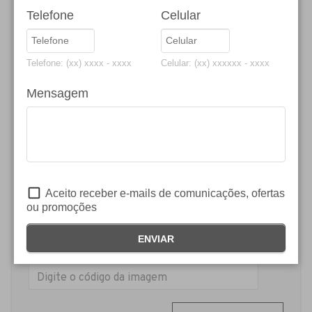
E-mail *
Telefone
Celular
Telefone: (xx) xxxx - xxxx
Celular: (xx) xxxxxx - xxxx
Mensagem *
Mensagem
Aceito receber e-mails de comunicações,
ofertas ou promoções
Aceito receber e-mails de comunicações, ofertas
ou promoções
Digite o código da imagem:
ENVIAR
BotDetect CAPTCHA ASP.NET Form Validation